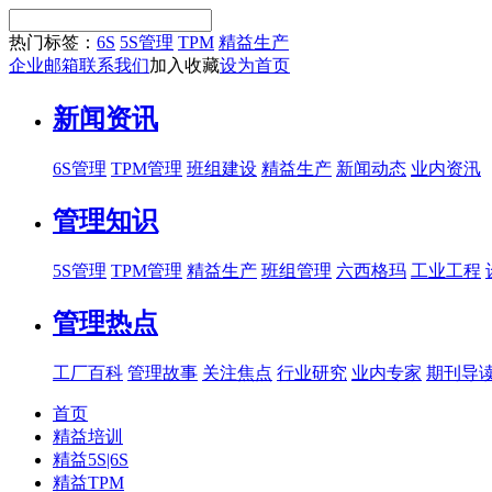
热门标签：
6S
5S管理
TPM
精益生产
企业邮箱
联系我们
加入收藏
设为首页
新闻资讯
6S管理
TPM管理
班组建设
精益生产
新闻动态
业内资汛
管理知识
5S管理
TPM管理
精益生产
班组管理
六西格玛
工业工程
管理热点
工厂百科
管理故事
关注焦点
行业研究
业内专家
期刊导
首页
精益培训
精益5S|6S
精益TPM