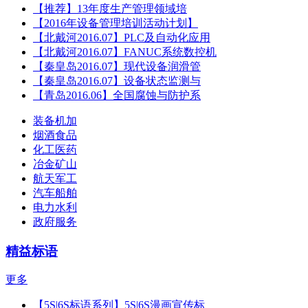
【推荐】13年度生产管理领域培
【2016年设备管理培训活动计划】
【北戴河2016.07】PLC及自动化应用
【北戴河2016.07】FANUC系统数控机
【秦皇岛2016.07】现代设备润滑管
【秦皇岛2016.07】设备状态监测与
【青岛2016.06】全国腐蚀与防护系
装备机加
烟酒食品
化工医药
冶金矿山
航天军工
汽车船舶
电力水利
政府服务
精益标语
更多
【5S|6S标语系列】5S|6S漫画宣传标