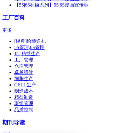
【5S|6S标语系列】5S|6S漫画宣传标
工厂百科
更多
[经典]给狼送礼
5S管理,6S管理
JIT,精益生产
工厂管理
仓库管理
卓越绩效
细胞生产
CELL生产
制造成本
精益制造
班组管理
品质控制
期刊导读