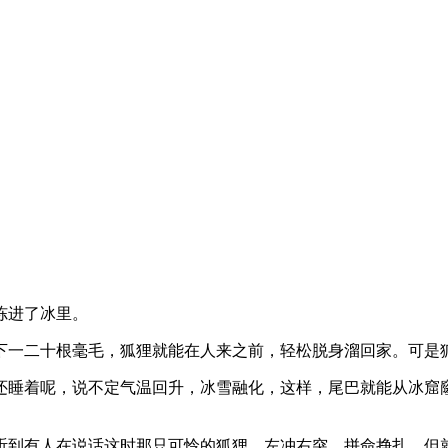
。
冻进了冰里。
一二十根毫毛，狐狸就能在人来之前，轻松脱身溜回家。可是狐
睡着呢，说不定气温回升，冰雪融化，这样，尾巴就能从冰窟窿
到有人在说话这时那只可怜的狐狸，左冲右突，拼命挣扎，但