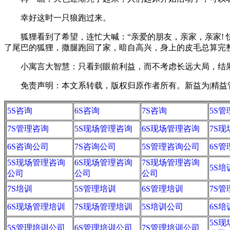
幸好这时一只狼跑过来。
狐狸看到了希望，连忙大喊：“亲爱的朋友，亲家，亲家! 
了尾巴的狐狸，撒腿跑回了家，暗自高兴，身上的皮毛总算完
小寓言大智慧：只看到眼前利益，而不考虑长远大局，结
免责声明：本文系转载，版权归原作者所有。新益为|精益管理视
5S咨询
6S咨询
7S咨询
5S
7S管理咨询
5S现场管理咨询
6S现场管理咨询
7S
6S咨询公司
7S咨询公司
5S管理咨询公司
6S
5S现场管理咨询
6S现场管理咨询
7S现场管理咨询
5S培
公司
公司
公司
7S培训
5S管理培训
6S管理培训
7S
6S现场管理培训
7S现场管理培训
5S培训公司
6S
5S
5S管理培训公司
6S管理培训公司
7S管理培训公司