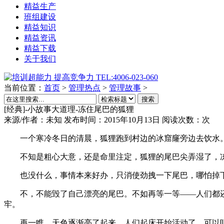
精益生产
班组建设
精益知识
精益资讯
精益下载
关于我们
当前位置：
首页
>
管理热点
>
管理故事
>
搜索
[经典]-小故事大道理-冻住尾巴的狐狸
来源/作者：
未知
发布时间：2015年10月13日
阅读次数：
次
一个寒冷冬日的清晨，狐狸跑到村边的冰窟窿旁边去饮水
不知是粗心大意，还是命里注定，狐狸的尾巴尖弄湿了，
也没什么，事情本来好办，只消使劲拽一下尾巴，哪怕掉下
不，不能毁了自己漂亮的尾巴。不如再等一等——人们都还
牢。
再一瞧，天色逐渐亮了起来，人们起床开始活动了，可以听