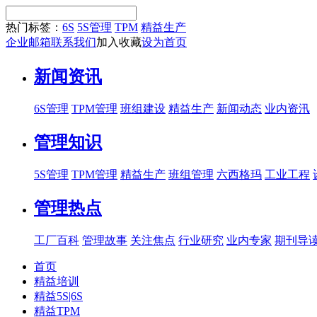
热门标签：
6S
5S管理
TPM
精益生产
企业邮箱
联系我们
加入收藏
设为首页
新闻资讯
6S管理
TPM管理
班组建设
精益生产
新闻动态
业内资汛
管理知识
5S管理
TPM管理
精益生产
班组管理
六西格玛
工业工程
管理热点
工厂百科
管理故事
关注焦点
行业研究
业内专家
期刊导
首页
精益培训
精益5S|6S
精益TPM