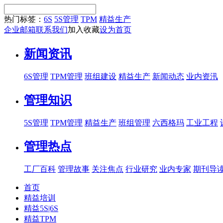
热门标签：
6S
5S管理
TPM
精益生产
企业邮箱
联系我们
加入收藏
设为首页
新闻资讯
6S管理
TPM管理
班组建设
精益生产
新闻动态
业内资汛
管理知识
5S管理
TPM管理
精益生产
班组管理
六西格玛
工业工程
管理热点
工厂百科
管理故事
关注焦点
行业研究
业内专家
期刊导
首页
精益培训
精益5S|6S
精益TPM