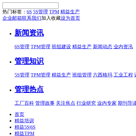
热门标签：
6S
5S管理
TPM
精益生产
企业邮箱
联系我们
加入收藏
设为首页
新闻资讯
6S管理
TPM管理
班组建设
精益生产
新闻动态
业内资汛
管理知识
5S管理
TPM管理
精益生产
班组管理
六西格玛
工业工程
管理热点
工厂百科
管理故事
关注焦点
行业研究
业内专家
期刊导
首页
精益培训
精益5S|6S
精益TPM