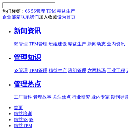
热门标签：
6S
5S管理
TPM
精益生产
企业邮箱
联系我们
加入收藏
设为首页
新闻资讯
6S管理
TPM管理
班组建设
精益生产
新闻动态
业内资汛
管理知识
5S管理
TPM管理
精益生产
班组管理
六西格玛
工业工程
管理热点
工厂百科
管理故事
关注焦点
行业研究
业内专家
期刊导
首页
精益培训
精益5S|6S
精益TPM