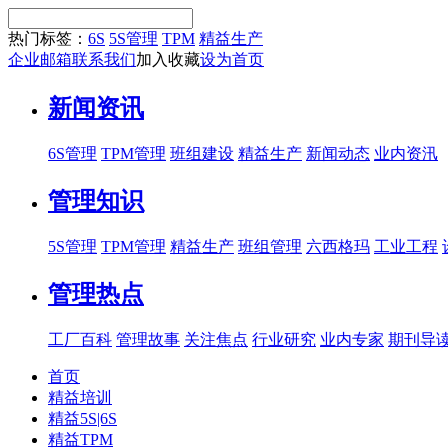
热门标签：
6S
5S管理
TPM
精益生产
企业邮箱
联系我们
加入收藏
设为首页
新闻资讯
6S管理
TPM管理
班组建设
精益生产
新闻动态
业内资汛
管理知识
5S管理
TPM管理
精益生产
班组管理
六西格玛
工业工程
管理热点
工厂百科
管理故事
关注焦点
行业研究
业内专家
期刊导
首页
精益培训
精益5S|6S
精益TPM