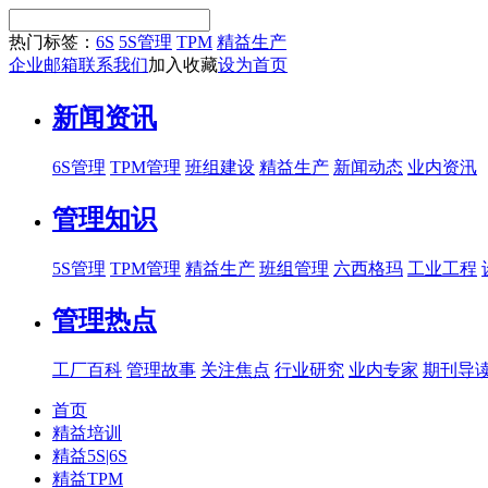
热门标签：
6S
5S管理
TPM
精益生产
企业邮箱
联系我们
加入收藏
设为首页
新闻资讯
6S管理
TPM管理
班组建设
精益生产
新闻动态
业内资汛
管理知识
5S管理
TPM管理
精益生产
班组管理
六西格玛
工业工程
管理热点
工厂百科
管理故事
关注焦点
行业研究
业内专家
期刊导
首页
精益培训
精益5S|6S
精益TPM