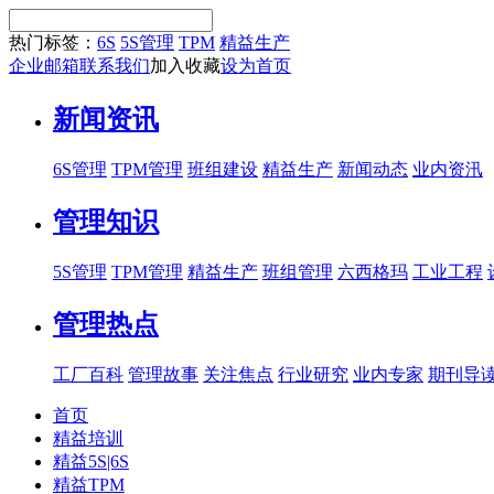
热门标签：
6S
5S管理
TPM
精益生产
企业邮箱
联系我们
加入收藏
设为首页
新闻资讯
6S管理
TPM管理
班组建设
精益生产
新闻动态
业内资汛
管理知识
5S管理
TPM管理
精益生产
班组管理
六西格玛
工业工程
管理热点
工厂百科
管理故事
关注焦点
行业研究
业内专家
期刊导
首页
精益培训
精益5S|6S
精益TPM