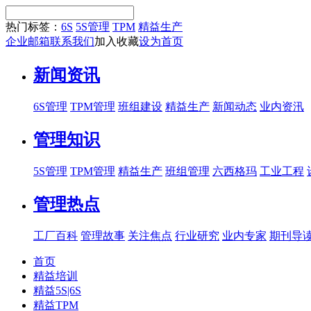
热门标签：
6S
5S管理
TPM
精益生产
企业邮箱
联系我们
加入收藏
设为首页
新闻资讯
6S管理
TPM管理
班组建设
精益生产
新闻动态
业内资汛
管理知识
5S管理
TPM管理
精益生产
班组管理
六西格玛
工业工程
管理热点
工厂百科
管理故事
关注焦点
行业研究
业内专家
期刊导
首页
精益培训
精益5S|6S
精益TPM