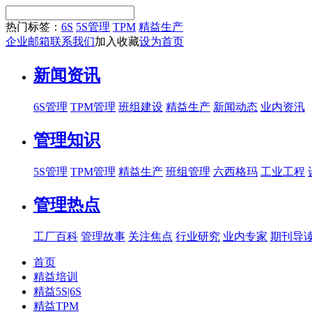
热门标签：
6S
5S管理
TPM
精益生产
企业邮箱
联系我们
加入收藏
设为首页
新闻资讯
6S管理
TPM管理
班组建设
精益生产
新闻动态
业内资汛
管理知识
5S管理
TPM管理
精益生产
班组管理
六西格玛
工业工程
管理热点
工厂百科
管理故事
关注焦点
行业研究
业内专家
期刊导
首页
精益培训
精益5S|6S
精益TPM