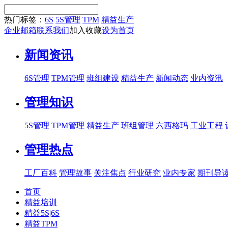
热门标签：
6S
5S管理
TPM
精益生产
企业邮箱
联系我们
加入收藏
设为首页
新闻资讯
6S管理
TPM管理
班组建设
精益生产
新闻动态
业内资汛
管理知识
5S管理
TPM管理
精益生产
班组管理
六西格玛
工业工程
管理热点
工厂百科
管理故事
关注焦点
行业研究
业内专家
期刊导
首页
精益培训
精益5S|6S
精益TPM