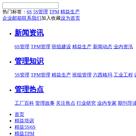
热门标签：
6S
5S管理
TPM
精益生产
企业邮箱
联系我们
加入收藏
设为首页
新闻资讯
6S管理
TPM管理
班组建设
精益生产
新闻动态
业内资汛
管理知识
5S管理
TPM管理
精益生产
班组管理
六西格玛
工业工程
管理热点
工厂百科
管理故事
关注焦点
行业研究
业内专家
期刊导
首页
精益培训
精益5S|6S
精益TPM