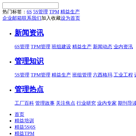
热门标签：
6S
5S管理
TPM
精益生产
企业邮箱
联系我们
加入收藏
设为首页
新闻资讯
6S管理
TPM管理
班组建设
精益生产
新闻动态
业内资汛
管理知识
5S管理
TPM管理
精益生产
班组管理
六西格玛
工业工程
管理热点
工厂百科
管理故事
关注焦点
行业研究
业内专家
期刊导
首页
精益培训
精益5S|6S
精益TPM