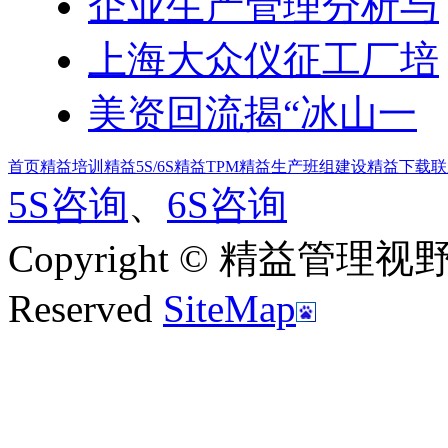
企业生产管理分析与
上海大众仪征工厂培
美资回流揭“冰山一
首页
精益培训
精益5S/6S
精益TPM
精益生产
班组建设
精益下载
联
5S咨询
、
6S咨询
Copyright © 精益管理视野|新
Reserved
SiteMap