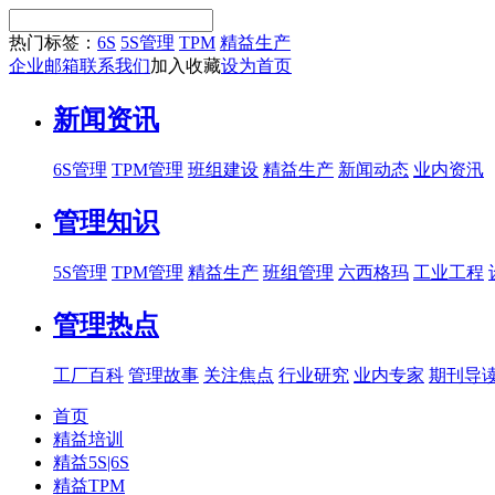
热门标签：
6S
5S管理
TPM
精益生产
企业邮箱
联系我们
加入收藏
设为首页
新闻资讯
6S管理
TPM管理
班组建设
精益生产
新闻动态
业内资汛
管理知识
5S管理
TPM管理
精益生产
班组管理
六西格玛
工业工程
管理热点
工厂百科
管理故事
关注焦点
行业研究
业内专家
期刊导
首页
精益培训
精益5S|6S
精益TPM